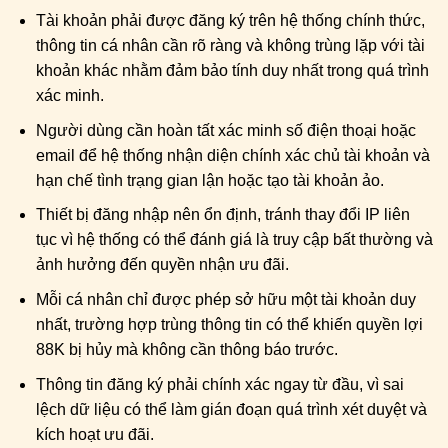
Tài khoản phải được đăng ký trên hệ thống chính thức,
thông tin cá nhân cần rõ ràng và không trùng lặp với tài
khoản khác nhằm đảm bảo tính duy nhất trong quá trình
xác minh.
Người dùng cần hoàn tất xác minh số điện thoại hoặc
email để hệ thống nhận diện chính xác chủ tài khoản và
hạn chế tình trạng gian lận hoặc tạo tài khoản ảo.
Thiết bị đăng nhập nên ổn định, tránh thay đổi IP liên
tục vì hệ thống có thể đánh giá là truy cập bất thường và
ảnh hưởng đến quyền nhận ưu đãi.
Mỗi cá nhân chỉ được phép sở hữu một tài khoản duy
nhất, trường hợp trùng thông tin có thể khiến quyền lợi
88K bị hủy mà không cần thông báo trước.
Thông tin đăng ký phải chính xác ngay từ đầu, vì sai
lệch dữ liệu có thể làm gián đoạn quá trình xét duyệt và
kích hoạt ưu đãi.