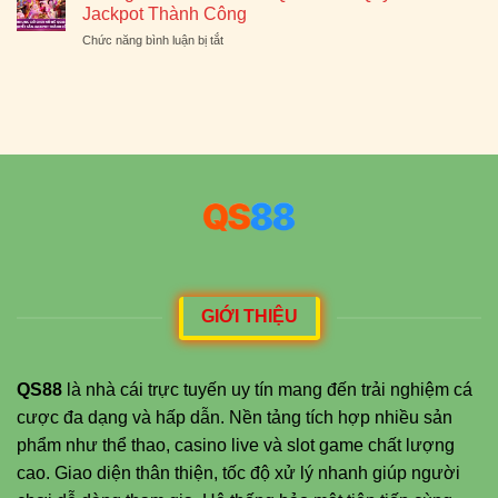
Ngũ
Phẩm
Jackpot Thành Công
2026
Long
Săn
ở
Chức năng bình luận bị tắt
QS88
Thưởng
Khung
–
Không
Giờ
Trò
Gian
Chơi
Chơi
Nổ
Săn
Hũ
Ngư
QS88
Đại
–
Tài
Bí
2026
Quyết
Săn
Jackpot
Thành
Công
GIỚI THIỆU
QS88
là nhà cái trực tuyến uy tín mang đến trải nghiệm cá
cược đa dạng và hấp dẫn. Nền tảng tích hợp nhiều sản
phẩm như thể thao, casino live và slot game chất lượng
cao. Giao diện thân thiện, tốc độ xử lý nhanh giúp người