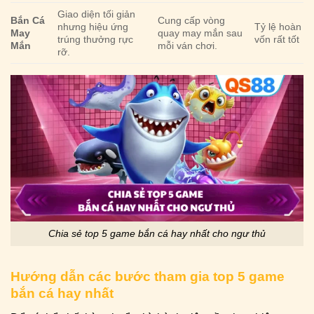
Giao diện tối giản
Bắn Cá
Cung cấp vòng
nhưng hiệu ứng
Tỷ lệ hoàn
May
quay may mắn sau
trúng thưởng rực
vốn rất tốt
Mắn
mỗi ván chơi.
rỡ.
Chia sẻ top 5 game bắn cá hay nhất cho ngư thủ
Hướng dẫn các bước tham gia top 5 game
bắn cá hay nhất