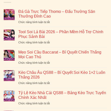
Đá Gà Trực Tiếp Thomo – Đấu Trường Săn
Thưởng Đỉnh Cao
ở
Chức năng bình luận bị tắt
Đá
Gà
Tool Soi Lá Bài 2026 – Phần Mềm Hỗ Trợ Chinh
Trực
Phục Sảnh Bài
Tiếp
ở
Chức năng bình luận bị tắt
Thomo
Tool
–
Soi
Đấu
Mẹo Soi Cầu Baccarat – Bí Quyết Chiến Thắng
Lá
Trường
Mọi Cao Thủ
Bài
Săn
ở
Chức năng bình luận bị tắt
2026
Thưởng
Mẹo
–
Đỉnh
Soi
Phần
Kèo Châu Âu QS88 – Bí Quyết Soi Kèo 1×2 Luôn
Cao
Cầu
Mềm
Thắng 2026
Baccarat
Hỗ
ở
Chức năng bình luận bị tắt
–
Trợ
Kèo
Bí
Chinh
Châu
Quyết
Tỷ Lệ Kèo Nhà Cái QS88 – Bảng Kèo Trực Tuyến
Phục
Âu
Chiến
Chính Xác Nhất
Sảnh
QS88
Thắng
Bài
ở
Chức năng bình luận bị tắt
–
Mọi
Tỷ
Bí
Cao