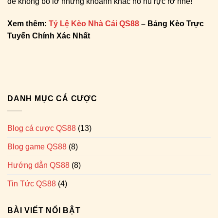
để không bỏ lỡ những khoảnh khắc nổ hũ rực rỡ nhé!
Xem thêm:
Tỷ Lệ Kèo Nhà Cái QS88
– Bảng Kèo Trực
Tuyến Chính Xác Nhất
DANH MỤC CÁ CƯỢC
Blog cá cược QS88
(13)
Blog game QS88
(8)
Hướng dẫn QS88
(8)
Tin Tức QS88
(4)
BÀI VIẾT NỔI BẬT