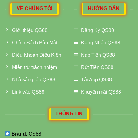
VỀ CHÚNG TÔI
HƯỚNG DẪN
Giới thiệu QS88
Đăng Ký QS88
Chính Sách Bảo Mật
Đăng Nhập QS88
Điều Khoản Điều Kiện
Nạp Tiền QS88
Miễn trừ trách nhiệm
Rút Tiền QS88
Nhà sáng lập QS88
Tải App QS88
Link vào QS88
Khuyến mãi QS88
THÔNG TIN
Brand:
QS88