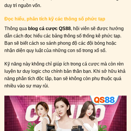
duy trì nguồn vốn.
Đọc hiểu, phân tích kỹ các thông số phức tạp
Thông qua
blog cá cược QS88
, hội viên sẽ được hướng
dẫn cách đọc hiểu các bảng thông số thống kê phức tạp.
Bạn sẽ biết cách so sánh phong độ các đội bóng hoặc
nhận diện quy luật của những con số trong xổ số.
Kỹ năng này không chỉ giúp ích trong cá cược mà còn rèn
luyện tư duy logic cho chính bản thân bạn. Khi sở hữu khả
năng phân tích độc lập, bạn sẽ không còn phụ thuộc quá
nhiều vào sự may rủi.