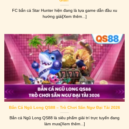
Gian
FC bắn cá Star Hunter hiện đang là tựa game dẫn đầu xu
hướng giải[Xem thêm...]
Bắn Cá Ngũ Long QS88 – Trò Chơi Săn Ngư Đại Tài 2026
Bắn cá Ngũ Long QS88 là siêu phẩm giải trí trực tuyến đang
làm mưa[Xem thêm...]