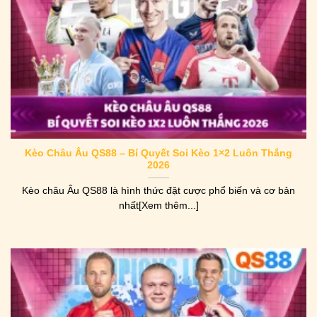
Kèo Châu Âu QS88 – Bí Quyết Soi Kèo 1×2 Luôn Thắng
2026
Kèo châu Âu QS88 là hình thức đặt cược phổ biến và cơ bản
nhất[Xem thêm...]