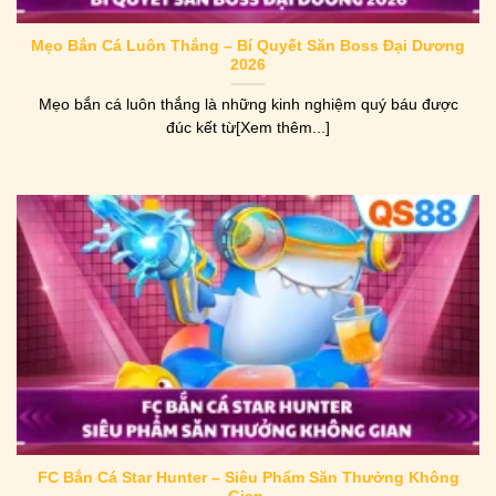
Mẹo Bắn Cá Luôn Thắng – Bí Quyết Săn Boss Đại Dương
2026
Mẹo bắn cá luôn thắng là những kinh nghiệm quý báu được
đúc kết từ[Xem thêm...]
FC Bắn Cá Star Hunter – Siêu Phẩm Săn Thưởng Không