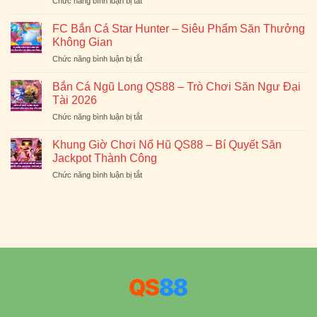
Chức năng bình luận bị tắt
Cá
Trực
Mẹo
Hay
Tuyến
Bắn
Nhất
FC Bắn Cá Star Hunter – Siêu Phẩm Săn Thưởng
Chính
Cá
Không
Không Gian
Xác
Luôn
Thể
Nhất
ở
Chức năng bình luận bị tắt
Thắng
Bỏ
FC
–
Qua
Bắn
Bí
Bắn Cá Ngũ Long QS88 – Trò Chơi Săn Ngư Đại
Tại
Cá
Quyết
Tài 2026
QS88
Star
Săn
ở
Chức năng bình luận bị tắt
Hunter
Boss
Bắn
–
Đại
Cá
Siêu
Khung Giờ Chơi Nổ Hũ QS88 – Bí Quyết Săn
Dương
Ngũ
Phẩm
Jackpot Thành Công
2026
Long
Săn
ở
Chức năng bình luận bị tắt
QS88
Thưởng
Khung
–
Không
Giờ
Trò
Gian
Chơi
Chơi
Nổ
Săn
Hũ
Ngư
QS88
Đại
–
Tài
Bí
2026
Quyết
Săn
Jackpot