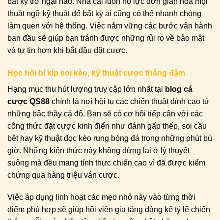
bất kỳ trở ngại nào. Nhà cái luôn nỗ lực đơn giản hóa mọi
thuật ngữ kỹ thuật để bất kỳ ai cũng có thể nhanh chóng
làm quen với hệ thống. Việc nắm vững các bước vận hành
ban đầu sẽ giúp bạn tránh được những rủi ro về bảo mật
và tự tin hơn khi bắt đầu đặt cược.
Học hỏi bí kíp soi kèo, kỹ thuật cược thắng đậm
Hạng mục thu hút lượng truy cập lớn nhất tại
blog cá
cược QS88
chính là nơi hội tụ các chiến thuật đỉnh cao từ
những bậc thầy cá độ. Bạn sẽ có cơ hội tiếp cận với các
công thức đặt cược kinh điển như đánh gấp thếp, soi cầu
bệt hay kỹ thuật đọc kèo rung bóng đá trong những phút bù
giờ. Những kiến thức này không dừng lại ở lý thuyết
suông mà đều mang tính thực chiến cao vì đã được kiểm
chứng qua hàng triệu ván cược.
Việc áp dụng linh hoạt các mẹo nhỏ này vào từng thời
điểm phù hợp sẽ giúp hội viên gia tăng đáng kể tỷ lệ chiến