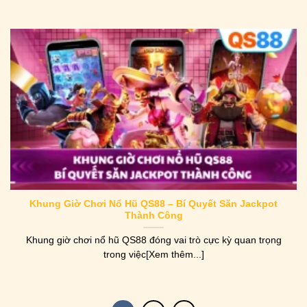
Khung Giờ Chơi Nổ Hũ QS88 – Bí Quyết Săn Jackpot
Thành Công
Khung giờ chơi nổ hũ QS88 đóng vai trò cực kỳ quan trọng
trong việc[Xem thêm...]