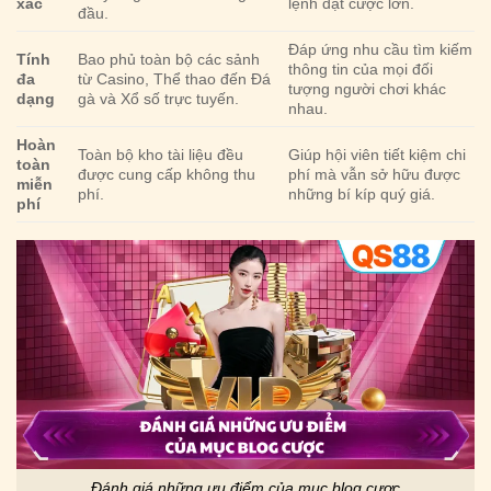
xác
lệnh đặt cược lớn.
đầu.
Đáp ứng nhu cầu tìm kiếm
Tính
Bao phủ toàn bộ các sảnh
thông tin của mọi đối
đa
từ Casino, Thể thao đến Đá
tượng người chơi khác
dạng
gà và Xổ số trực tuyến.
nhau.
Hoàn
Toàn bộ kho tài liệu đều
Giúp hội viên tiết kiệm chi
toàn
được cung cấp không thu
phí mà vẫn sở hữu được
miễn
phí.
những bí kíp quý giá.
phí
Đánh giá những ưu điểm của mục blog cược