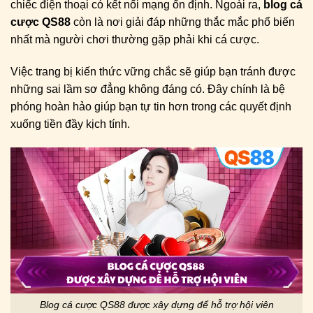
chiếc điện thoại có kết nối mạng ổn định. Ngoài ra,
blog cá
cược QS88
còn là nơi giải đáp những thắc mắc phổ biến
nhất mà người chơi thường gặp phải khi cá cược.
Việc trang bị kiến thức vững chắc sẽ giúp bạn tránh được
những sai lầm sơ đẳng không đáng có. Đây chính là bệ
phóng hoàn hảo giúp bạn tự tin hơn trong các quyết định
xuống tiền đầy kịch tính.
Blog cá cược QS88 được xây dựng để hỗ trợ hội viên