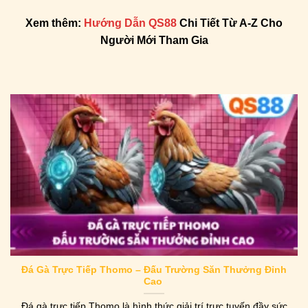
Xem thêm:
Hướng Dẫn QS88
Chi Tiết Từ A-Z Cho
Người Mới Tham Gia
Đá Gà Trực Tiếp Thomo – Đấu Trường Săn Thưởng Đỉnh
Cao
Đá gà trực tiếp Thomo là hình thức giải trí trực tuyến đầy sức