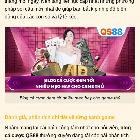
thắng mỗi ngày. Nền tảng liên tục cập nhật những phương
pháp soi cầu mới nhất để giúp bạn bắt kịp nhịp độ biến
động của các con số và tỷ lệ kèo.
Blog cá cược đem tới nhiều mẹo hay cho game thủ
Đánh giá, phân tích chi tiết về từng sảnh game
Nhằm mang lại cái nhìn công tâm nhất cho hội viên,
blog
cá cược QS88
thường xuyên đăng tải các bài phân tích