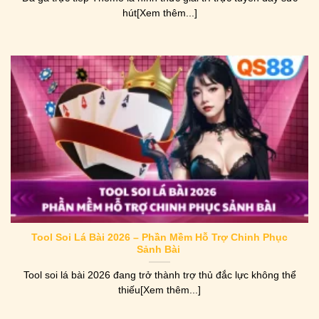
hút[Xem thêm...]
Tool Soi Lá Bài 2026 – Phần Mềm Hỗ Trợ Chinh Phục
Sảnh Bài
Tool soi lá bài 2026 đang trở thành trợ thủ đắc lực không thể
thiếu[Xem thêm...]