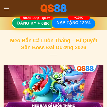
Skip
to
content
NẠP TẶNG 120%
ĐĂNG KÝ + 68K
Mẹo Bắn Cá Luôn Thắng – Bí Quyết
Săn Boss Đại Dương 2026