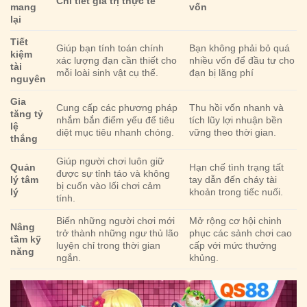
Chi tiết giá trị thực tế
mang
vốn
lại
Tiết
Giúp bạn tính toán chính
Bạn không phải bỏ quá
kiệm
xác lượng đạn cần thiết cho
nhiều vốn để đầu tư cho
tài
mỗi loài sinh vật cụ thể.
đạn bị lãng phí
nguyên
Gia
Cung cấp các phương pháp
Thu hồi vốn nhanh và
tăng tỷ
nhắm bắn điểm yếu để tiêu
tích lũy lợi nhuận bền
lệ
diệt mục tiêu nhanh chóng.
vững theo thời gian.
thắng
Giúp người chơi luôn giữ
Quản
Hạn chế tình trạng tất
được sự tỉnh táo và không
lý tâm
tay dẫn đến cháy tài
bị cuốn vào lối chơi cảm
lý
khoản trong tiếc nuối.
tính.
Biến những người chơi mới
Mở rộng cơ hội chinh
Nâng
trở thành những ngư thủ lão
phục các sảnh chơi cao
tầm kỹ
luyện chỉ trong thời gian
cấp với mức thưởng
năng
ngắn.
khủng.