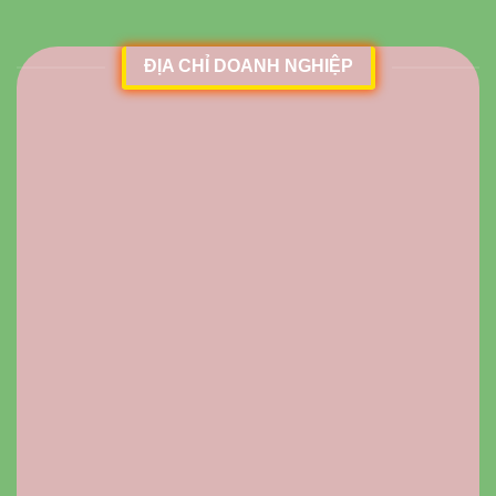
ĐỊA CHỈ DOANH NGHIỆP