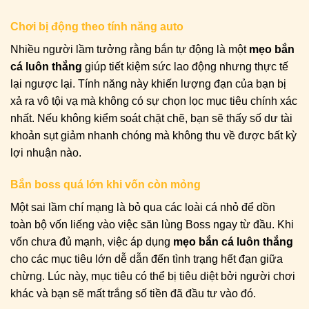
Chơi bị động theo tính năng auto
Nhiều người lầm tưởng rằng bắn tự động là một
mẹo bắn
cá luôn thắng
giúp tiết kiệm sức lao động nhưng thực tế
lại ngược lại. Tính năng này khiến lượng đạn của bạn bị
xả ra vô tội vạ mà không có sự chọn lọc mục tiêu chính xác
nhất. Nếu không kiểm soát chặt chẽ, bạn sẽ thấy số dư tài
khoản sụt giảm nhanh chóng mà không thu về được bất kỳ
lợi nhuận nào.
Bắn boss quá lớn khi vốn còn mỏng
Một sai lầm chí mạng là bỏ qua các loài cá nhỏ để dồn
toàn bộ vốn liếng vào việc săn lùng Boss ngay từ đầu. Khi
vốn chưa đủ mạnh, việc áp dụng
mẹo bắn cá luôn thắng
cho các mục tiêu lớn dễ dẫn đến tình trạng hết đạn giữa
chừng. Lúc này, mục tiêu có thể bị tiêu diệt bởi người chơi
khác và bạn sẽ mất trắng số tiền đã đầu tư vào đó.