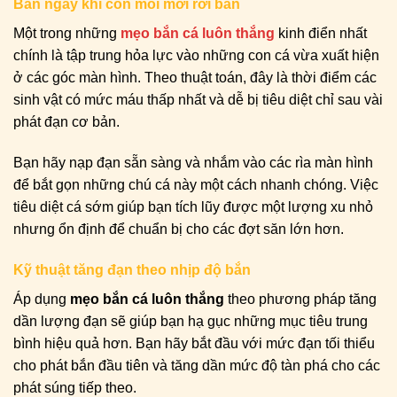
Bắn ngay khi con mồi mới rời bàn
Một trong những
mẹo bắn cá luôn thắng
kinh điển nhất
chính là tập trung hỏa lực vào những con cá vừa xuất hiện
ở các góc màn hình. Theo thuật toán, đây là thời điểm các
sinh vật có mức máu thấp nhất và dễ bị tiêu diệt chỉ sau vài
phát đạn cơ bản.
Bạn hãy nạp đạn sẵn sàng và nhắm vào các rìa màn hình
để bắt gọn những chú cá này một cách nhanh chóng. Việc
tiêu diệt cá sớm giúp bạn tích lũy được một lượng xu nhỏ
nhưng ổn định để chuẩn bị cho các đợt săn lớn hơn.
Kỹ thuật tăng đạn theo nhịp độ bắn
Áp dụng
mẹo bắn cá luôn thắng
theo phương pháp tăng
dần lượng đạn sẽ giúp bạn hạ gục những mục tiêu trung
bình hiệu quả hơn. Bạn hãy bắt đầu với mức đạn tối thiểu
cho phát bắn đầu tiên và tăng dần mức độ tàn phá cho các
phát súng tiếp theo.