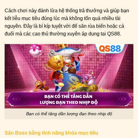
Cách chơi này đánh lừa hệ thống trả thưởng và giúp bạn
kết liễu mục tiêu đúng lúc mà không tốn quá nhiều tài
nguyên. Đây là bí kíp tuyệt vời để săn rùa biển hoặc cá
đuối mà các cao thủ thường xuyên áp dụng tại QS88.
Bạn có thể tăng dần lượng đạn theo nhịp độ
Săn Boss bằng tính năng khóa mục tiêu