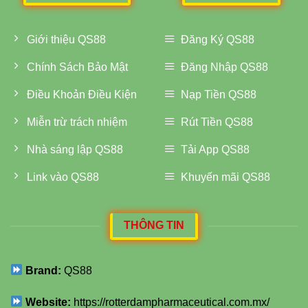
Giới thiệu QS88
Đăng Ký QS88
Chính Sách Bảo Mật
Đăng Nhập QS88
Điều Khoản Điều Kiện
Nạp Tiền QS88
Miễn trừ trách nhiệm
Rút Tiền QS88
Nhà sáng lập QS88
Tải App QS88
Link vào QS88
Khuyến mãi QS88
THÔNG TIN
Brand:
QS88
Website:
https://rotterdampharmaceutical.com.mx/