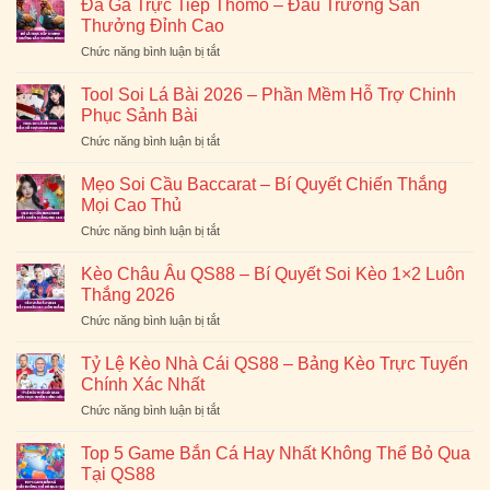
Đá Gà Trực Tiếp Thomo – Đấu Trường Săn
Thưởng Đỉnh Cao
ở
Chức năng bình luận bị tắt
Đá
Gà
Tool Soi Lá Bài 2026 – Phần Mềm Hỗ Trợ Chinh
Trực
Phục Sảnh Bài
Tiếp
ở
Chức năng bình luận bị tắt
Thomo
Tool
–
Soi
Đấu
Mẹo Soi Cầu Baccarat – Bí Quyết Chiến Thắng
Lá
Trường
Mọi Cao Thủ
Bài
Săn
ở
Chức năng bình luận bị tắt
2026
Thưởng
Mẹo
–
Đỉnh
Soi
Phần
Kèo Châu Âu QS88 – Bí Quyết Soi Kèo 1×2 Luôn
Cao
Cầu
Mềm
Thắng 2026
Baccarat
Hỗ
ở
Chức năng bình luận bị tắt
–
Trợ
Kèo
Bí
Chinh
Châu
Quyết
Tỷ Lệ Kèo Nhà Cái QS88 – Bảng Kèo Trực Tuyến
Phục
Âu
Chiến
Chính Xác Nhất
Sảnh
QS88
Thắng
Bài
ở
Chức năng bình luận bị tắt
–
Mọi
Tỷ
Bí
Cao
Lệ
Quyết
Top 5 Game Bắn Cá Hay Nhất Không Thể Bỏ Qua
Thủ
Kèo
Soi
Tại QS88
Nhà
Kèo