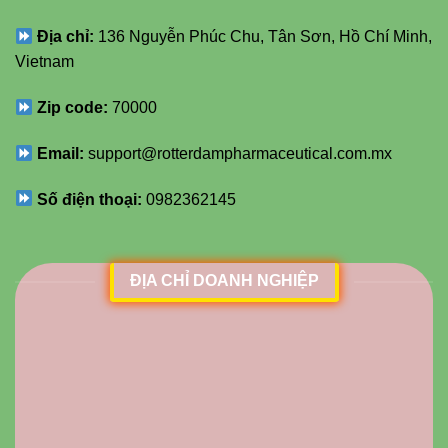
Địa chỉ:
136 Nguyễn Phúc Chu, Tân Sơn, Hồ Chí Minh,
Vietnam
Zip code:
70000
Email:
support@rotterdampharmaceutical.com.mx
Số điện thoại:
0982362145
ĐỊA CHỈ DOANH NGHIỆP