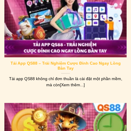
Tải App QS88 – Trải Nghiệm Cược Đỉnh Cao Ngay Lòng
Bàn Tay
Tải app QS88 không chỉ đơn thuần là cài đặt một phần mềm,
mà còn[Xem thêm...]