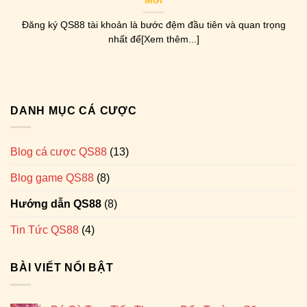
Mới
Đăng ký QS88 tài khoản là bước đệm đầu tiên và quan trọng
nhất để[Xem thêm...]
DANH MỤC CÁ CƯỢC
Blog cá cược QS88
(13)
Blog game QS88
(8)
Hướng dẫn QS88
(8)
Tin Tức QS88
(4)
BÀI VIẾT NỔI BẬT