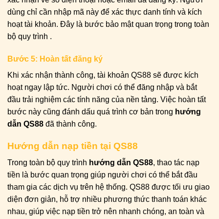
dùng chỉ cần nhập mã này để xác thực danh tính và kích
hoạt tài khoản. Đây là bước bảo mật quan trọng trong toàn
bộ quy trình .
Bước 5: Hoàn tất đăng ký
Khi xác nhận thành công, tài khoản QS88 sẽ được kích
hoạt ngay lập tức. Người chơi có thể đăng nhập và bắt
đầu trải nghiệm các tính năng của nền tảng. Việc hoàn tất
bước này cũng đánh dấu quá trình cơ bản trong
hướng
dẫn QS88
đã thành công.
Hướng dẫn nạp tiền tại QS88
Trong toàn bộ quy trình
hướng dẫn QS88
, thao tác nạp
tiền là bước quan trọng giúp người chơi có thể bắt đầu
tham gia các dịch vụ trên hệ thống. QS88 được tối ưu giao
diện đơn giản, hỗ trợ nhiều phương thức thanh toán khác
nhau, giúp việc nạp tiền trở nên nhanh chóng, an toàn và