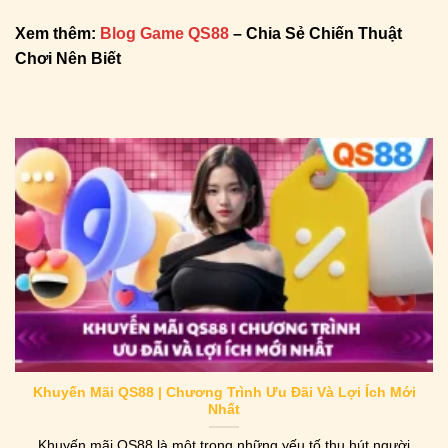
Xem thêm:
Blog Game QS88
– Chia Sẻ Chiến Thuật
Chơi Nên Biết
Khuyến Mãi QS88 | Chương Trình Ưu Đãi Và Lợi Ích Mới
Nhất
Khuyến mãi QS88 là một trong những yếu tố thu hút người