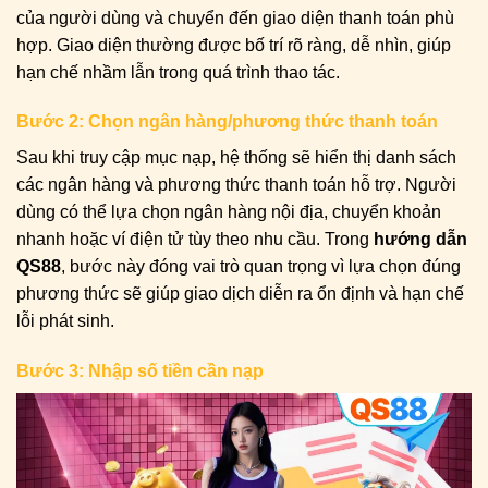
của người dùng và chuyển đến giao diện thanh toán phù
hợp. Giao diện thường được bố trí rõ ràng, dễ nhìn, giúp
hạn chế nhầm lẫn trong quá trình thao tác.
Bước 2: Chọn ngân hàng/phương thức thanh toán
Sau khi truy cập mục nạp, hệ thống sẽ hiển thị danh sách
các ngân hàng và phương thức thanh toán hỗ trợ. Người
dùng có thể lựa chọn ngân hàng nội địa, chuyển khoản
nhanh hoặc ví điện tử tùy theo nhu cầu. Trong
hướng dẫn
QS88
, bước này đóng vai trò quan trọng vì lựa chọn đúng
phương thức sẽ giúp giao dịch diễn ra ổn định và hạn chế
lỗi phát sinh.
Bước 3: Nhập số tiền cần nạp