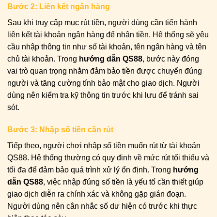
Bước 2: Liên kết ngân hàng
Sau khi truy cập mục rút tiền, người dùng cần tiến hành
liên kết tài khoản ngân hàng để nhận tiền. Hệ thống sẽ yêu
cầu nhập thông tin như số tài khoản, tên ngân hàng và tên
chủ tài khoản. Trong
hướng dẫn QS88
, bước này đóng
vai trò quan trọng nhằm đảm bảo tiền được chuyển đúng
người và tăng cường tính bảo mật cho giao dịch. Người
dùng nên kiểm tra kỹ thông tin trước khi lưu để tránh sai
sót.
Bước 3: Nhập số tiền cần rút
Tiếp theo, người chơi nhập số tiền muốn rút từ tài khoản
QS88. Hệ thống thường có quy định về mức rút tối thiểu và
tối đa để đảm bảo quá trình xử lý ổn định. Trong
hướng
dẫn QS88
, việc nhập đúng số tiền là yếu tố cần thiết giúp
giao dịch diễn ra chính xác và không gặp gián đoạn.
Người dùng nên cân nhắc số dư hiện có trước khi thực